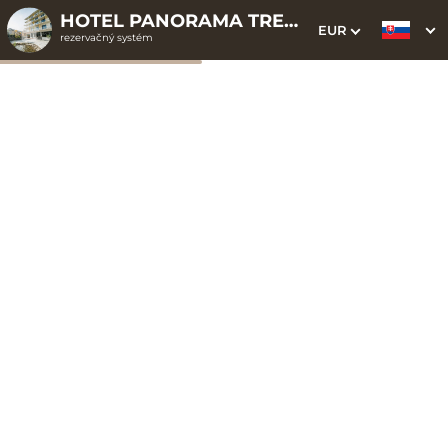
HOTEL PANORAMA TRENČIANSKE TEPLICE ELLIPSE CLOUD
EUR
rezervačný systém
1. Výber pobytu
2. Doplnkové služby
3. Vaše údaje
Superior s balkónom 2+0
Dátum príchodu
Dátum odchodu
Prosím vyberte
Prosím vyberte
Inšpirujte sa akciovými pobytmi