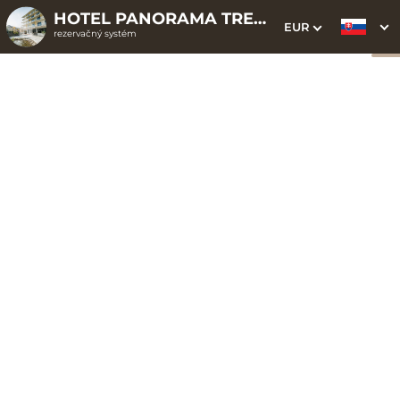
HOTEL PANORAMA TRENČIANSKE TEPLICE ELLIPSE CLOUD
EUR
rezervačný systém
1. Výber pobytu
2. Doplnkové služby
3. Vaše údaje
9.8
46
Priemerná spokojnosť
Hodnotení hostí
Personál
5.0
Vybavenie a služby
4.9
Čistota
5.0