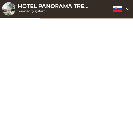
HOTEL PANORAMA TRENČIANSKE TEPLICE ELLIPSE CLOUD
rezervačný systém
2. ODOSLANIE
1. VÝBER POUKAZU
3. PLATBA
OBJEDNÁVKY
Objednávka poukazu
Vyplňte nevyhnutné údaje pre odoslanie objednávky