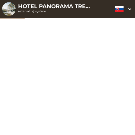
HOTEL PANORAMA TRENČIANSKE TEPLICE ELLIPSE CLOUD
rezervačný systém
2. ODOSLANIE
1. VÝBER POUKAZU
3. PLATBA
OBJEDNÁVKY
Objednávka poukazu
Vyplňte nevyhnutné údaje pre odoslanie objednávky