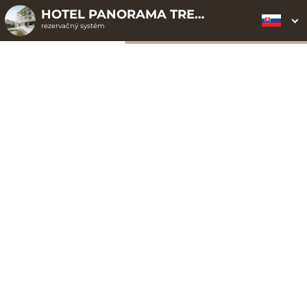
HOTEL PANORAMA TRENČIANSKE TEPLICE ELLIPSE CLOUD
rezervačný systém
2. ODOSLANIE
1. VÝBER POUKAZU
3. PLATBA
OBJEDNÁVKY
Objednávka poukazu
Vyplňte nevyhnutné údaje pre odoslanie objednávky