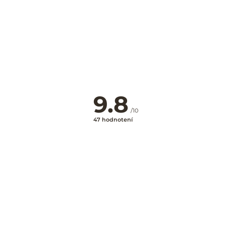
SPÄŤ NA HLAVNÉ HĽADANIE
9.8
/10
47 hodnotení