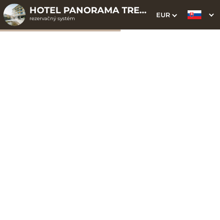
HOTEL PANORAMA TRENČIANSKE TEPLICE ELLIPSE CLOUD
EUR
rezervačný systém
1. Výber pobytu
2. Doplnkové služby
3. Vaše údaje
Dátum príchodu
Dátum odchodu
Prosím vyberte
Prosím vyberte
Inšpirujte sa akciovými pobytmi
Cena od
373 EUR
izba/pobyt