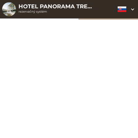
HOTEL PANORAMA TRENČIANSKE TEPLICE ELLIPSE CLOUD
rezervačný systém
2. ODOSLANIE
1. VÝBER POUKAZU
3. PLATBA
OBJEDNÁVKY
Darčekové poukazy
Vyberte si z dostupných darčekových poukazov
Všetky darčeky
Pobytové poukazy
Kreditové poukazy
7
3
4
50,00 EUR